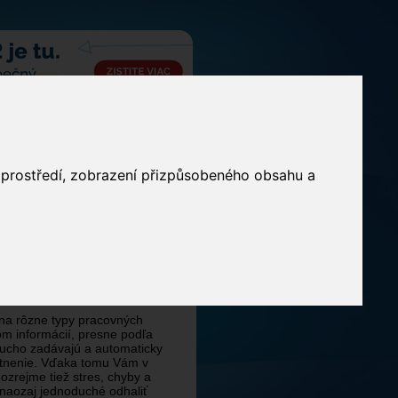
o prostředí, zobrazení přizpůsobeného obsahu a
ešenie pre poskytovateľov
kate pre Vaše zariadenie
nažérska časť
. Podľa Vašich
roje
Vykazovanie na ZP,
na rôzne typy pracovných
m informácií, presne podľa
ducho zadávajú a automaticky
atnenie. Vďaka tomu Vám v
ozrejme tiež stres, chyby a
 naozaj jednoduché odhaliť