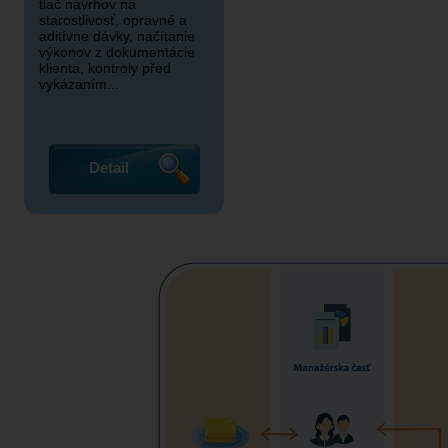
tlač návrhov na
starostlivosť, opravné a
aditívne dávky, načítanie
výkonov z dokumentácie
klienta, kontroly před
vykázaním...
Detail