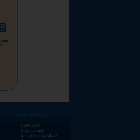
Zaujímavé odkazy
CYGNUS 2
O spoločnosti
Online školiace akcie