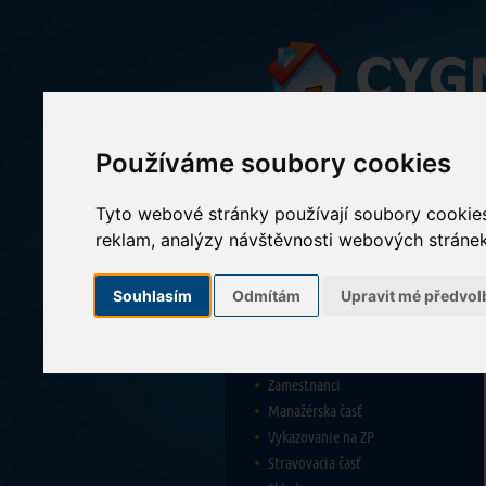
Používáme soubory cookies
Tyto webové stránky používají soubory cookies 
Základné informácie
reklam, analýzy návštěvnosti webových stránek 
Hlavné výhody
Souhlasím
Odmítám
Upravit mé předvol
Pobytové a ambulantné služby
Sociálna časť
Dokumentácia klienta
Zamestnanci
Manažérska časť
Vykazovanie na ZP
Stravovacia časť