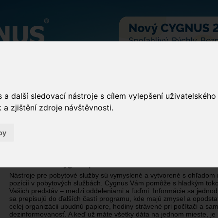
Pobytové a ambulantné služby
a další sledovací nástroje s cílem vylepšení uživatelskéh
a zjištění zdroje návštěvnosti.
Produkt
Cygnus Pobytová starostlivosť
je skvelé a variabilné ri
pobytových aj ambulantných služieb. V rámci základnej licencie zís
by
moduly
Sociálna časť, Dokumentácia klienta, Zamestnanci
a
Ma
špecifických potrieb si môžete Cygnus ďalej rozšíriť o voliteľné nást
Stravovacia časť
a
Sklady
.
Ako Vám vie Cygnus pomôcť?
Nástroje pre pobytové služby sú vymyslené a vytvorené s ohľadom 
pozícií v pobytových službách. Cygnus Vám pomôže s hladkým toko
Vašich predstáv – medzi oddeleniami a ľuďmi. Informácie sa jedno
sa prepisujú do ďalších častí programu, kde majú zmysel a opodst
celej organizácii ubudnú papiere, hodiny strávené pri počítači a sam
dezinformovanosť. A keď už máte všetky dáta na jednom mieste, je