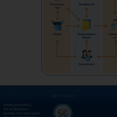
ISO Certifikácie
Sládkovičova 861/2,
811 06 Bratislava –
mestská časť Staré mesto