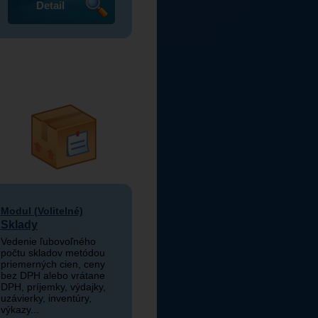
Detail
Modul (Volitelné)
Sklady
Vedenie ľubovoľného
počtu skladov metódou
priemerných cien, ceny
bez DPH alebo vrátane
DPH, príjemky, výdajky,
uzávierky, inventúry,
výkazy...