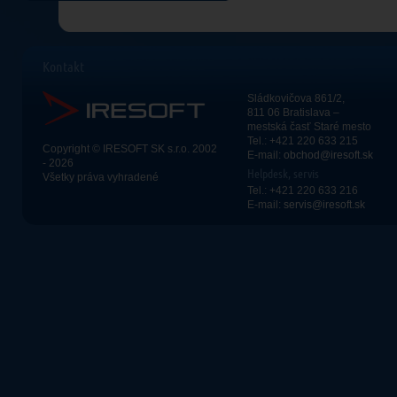
Kontakt
Sládkovičova 861/2,
811 06 Bratislava –
mestská časť Staré mesto
Tel.: +421 220 633 215
Copyright © IRESOFT SK s.r.o. 2002
E-mail:
obchod@iresoft.sk
- 2026
Helpdesk, servis
Všetky práva vyhradené
Tel.: +421 220 633 216
E-mail:
servis@iresoft.sk