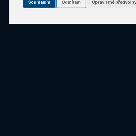
Souhlasím
Odmítám
Upravit mé předvolb