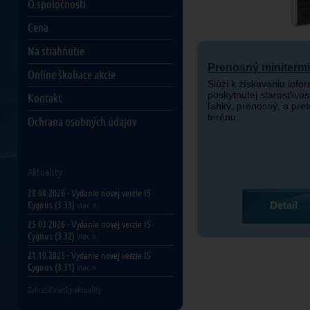
O spoločnosti
Cena
Na stiahnutie
Prenosný minitermi
Online školiace akcie
Slúži k získavaniu info
poskytnutej starostlivos
Kontakt
ľahký, prenosný, a pret
terénu.
Ochrana osobných údajov
Aktuality
28.04.2026 - Vydanie novej verzie IS
Cygnus (3.33)
viac »
Detail
25.03.2026 - Vydanie novej verzie IS
Cygnus (3.32)
viac »
21.10.2025 - Vydanie novej verzie IS
Cygnus (3.31)
viac »
Zobraziť všetky aktuality