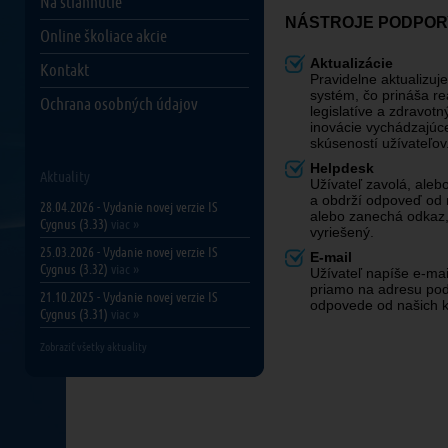
Na stiahnutie
NÁSTROJE PODPOR
Online školiace akcie
Aktualizácie
Kontakt
Pravidelne aktualizuj
systém, čo prináša r
Ochrana osobných údajov
legislatíve a zdravot
inovácie vychádzajúce
skúseností užívateľov
Helpdesk
Aktuality
Užívateľ zavolá, aleb
a obdrží odpoveď od 
28.04.2026 - Vydanie novej verzie IS
alebo zanechá odkaz,
Cygnus (3.33)
viac »
vyriešený.
25.03.2026 - Vydanie novej verzie IS
E-mail
Cygnus (3.32)
viac »
Užívateľ napíše e-mai
priamo na adresu pod
21.10.2025 - Vydanie novej verzie IS
odpovede od našich k
Cygnus (3.31)
viac »
Zobraziť všetky aktuality