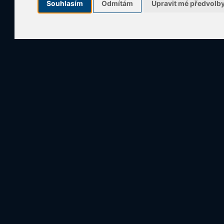
Souhlasím
Odmítám
Upravit mé předvolb