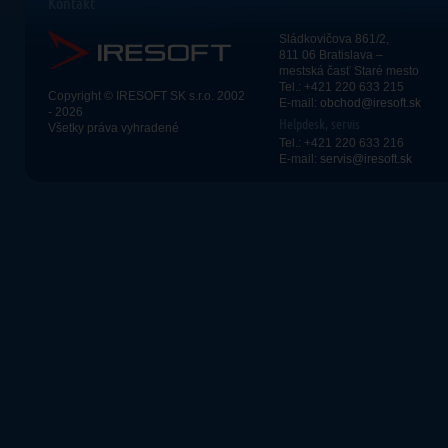
Kontakt
Sládkovičova 861/2,
811 06 Bratislava –
mestská časť Staré mesto
Tel.: +421 220 633 215
Copyright © IRESOFT SK s.r.o. 2002
E-mail:
obchod@iresoft.sk
- 2026
Helpdesk, servis
Všetky práva vyhradené
Tel.: +421 220 633 216
E-mail:
servis@iresoft.sk