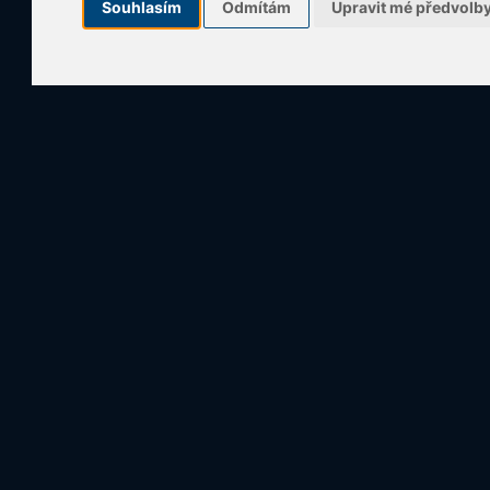
Souhlasím
Odmítám
Upravit mé předvolb