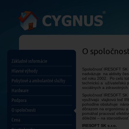
O spoločnos
Základné informácie
Spoločnosť IRESOFT SK s.
Hlavné výhody
nadväzuje na aktivity čes
od roku 2002. Po celú tú
Pobytové a ambulantné služby
technickú a užívateľskú 
sociálnych a zdravotných 
Hardware
Spoločnosť IRESOFT SK s.r
využívajú vlajkovú loď I
Podpora
pohodlne obsluhuje nároč
dôrazom na ergonómiu a p
O spoločnosti
pomáhal pracovať efektív
dôležité – na starostlivosť
Cena
IRESOFT SK s.r.o.