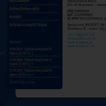
Na stiahnutie
Sládkovičova 861/2
811 06 Bratislava – mest
Online školiace akcie
IČO
55806538
DIČ
2122094832
Kontakt
IČ DPH
SK2122094832, pod
Ochrana osobných údajov
Spoločnosť IRESOFT SK s.
Bratislava III., oddiel: Sr
+421 220 633 215
obchod@iresoft.sk
Aktuality
www.iscygnus.sk
www.iscygnus2.sk
28.04.2026 - Vydanie novej verzie IS
Cygnus (3.33)
viac »
25.03.2026 - Vydanie novej verzie IS
Cygnus (3.32)
viac »
21.10.2025 - Vydanie novej verzie IS
Cygnus (3.31)
viac »
Zobraziť všetky aktuality