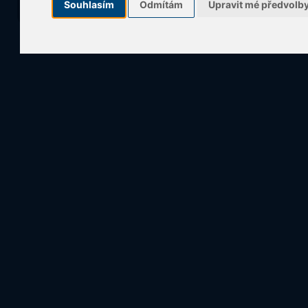
Souhlasím
Odmítám
Upravit mé předvolb
E-mail:
servis@iresoft.sk