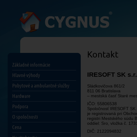
Kontakt
Základné informácie
IRESOFT SK s.r.
Hlavné výhody
Pobytové a ambulantné služby
Sládkovičova 861/2
811 06 Bratislava
Hardware
– mestská časť Staré mes
IČO: 55806538
Podpora
Spoločnosť IRESOFT SK s
je registrovaná pri Obch
O spoločnosti
registri Mestského súdu Bra
oddiel: Sro, vložka č. 17
Cena
DIČ: 2122094832