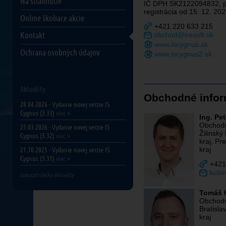
Na stiahnutie
IČ DPH SK2122094832, p
registrácia od 15. 12. 20
Online školiace akcie
+421 220 633 215
Kontakt
obchod@iresoft.sk
www.iscygnus.sk
Ochrana osobných údajov
www.iscygnus2.sk
Aktuality
Obchodné infor
28.04.2026 - Vydanie novej verzie IS
Cygnus (3.33)
viac »
Ing. Pe
Obchodn
25.03.2026 - Vydanie novej verzie IS
Žilinský
Cygnus (3.32)
viac »
kraj, Pr
kraj
21.10.2025 - Vydanie novej verzie IS
Cygnus (3.31)
viac »
+421
kubin
Zobraziť všetky aktuality
Tomáš 
Obchodn
Bratisla
kraj